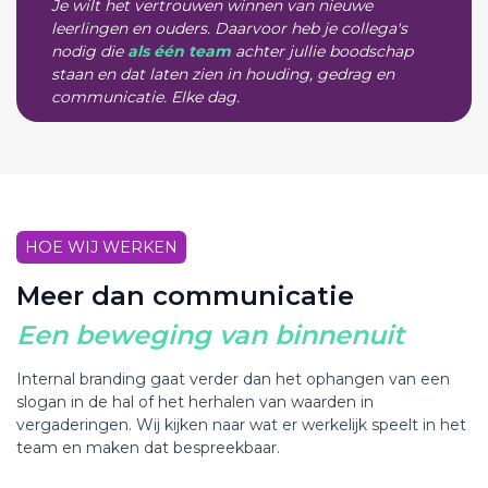
Je wilt het vertrouwen winnen van nieuwe
leerlingen en ouders. Daarvoor heb je collega's
nodig die
als één team
achter jullie boodschap
staan en dat laten zien in houding, gedrag en
communicatie. Elke dag.
HOE WIJ WERKEN
Meer dan communicatie
Een beweging van binnenuit
Internal branding gaat verder dan het ophangen van een
slogan in de hal of het herhalen van waarden in
vergaderingen. Wij kijken naar wat er werkelijk speelt in het
team en maken dat bespreekbaar.