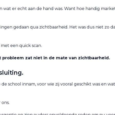
ten wat er echt aan de hand was. Want hoe handig marketi
dingen gedaan qua zichtbaarheid. Het was dus niet zo da
k met een quick scan.
t probleem zat niet in de mate van zichtbaarheid.
luiting.
ie de school innam, voor wie zij vooral geschikt was en 
 ons.
urgentie en zien ouders onvoldoende reden om nu voor 