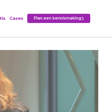
tis
Cases
Plan een kennismaking